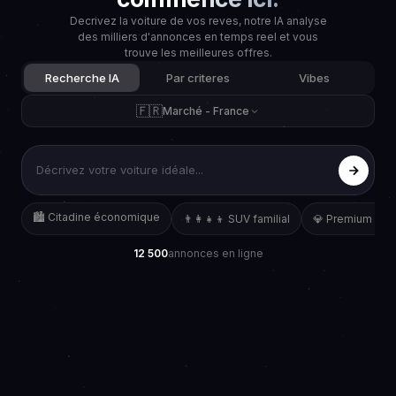
Decrivez la voiture de vos reves, notre IA analyse
des milliers d'annonces en temps reel et vous
trouve les meilleures offres.
Recherche IA
Par criteres
Vibes
🇫🇷
Marché - France
🏙️ Citadine économique
👨‍👩‍👧‍👦 SUV familial
💎 Premium occ
12 500
annonces en ligne